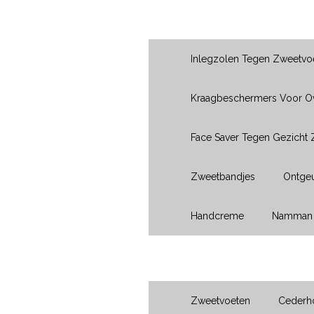
Producten
Inlegzolen Tegen Zweetvo
Kraagbeschermers Voor 
Face Saver Tegen Gezicht
Zweetbandjes
Ontgeu
Handcreme
Namman 
Voeten
Zweetvoeten
Cederho