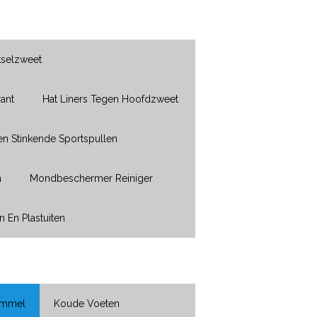
kselzweet
ant
Hat Liners Tegen Hoofdzweet
en Stinkende Sportspullen
n
Mondbeschermer Reiniger
n En Plastuiten
immel
Koude Voeten