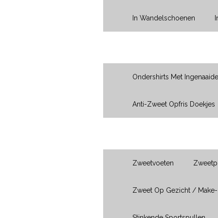
In Wandelschoenen
Oksels
Ondershirts Met Ingenaaid
Anti-Zweet Opfris Doekjes
Ik Heb Last Van...
Zweetvoeten
Zweetpl
Zweet Op Gezicht / Make
Stinkende Sportspullen