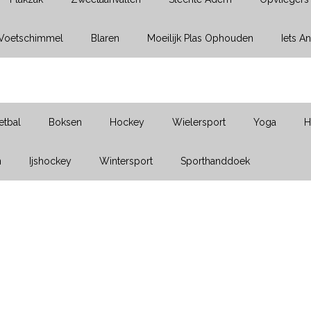
Voetschimmel
Blaren
Moeilijk Plas Ophouden
Iets A
etbal
Boksen
Hockey
Wielersport
Yoga
H
n
Ijshockey
Wintersport
Sporthanddoek