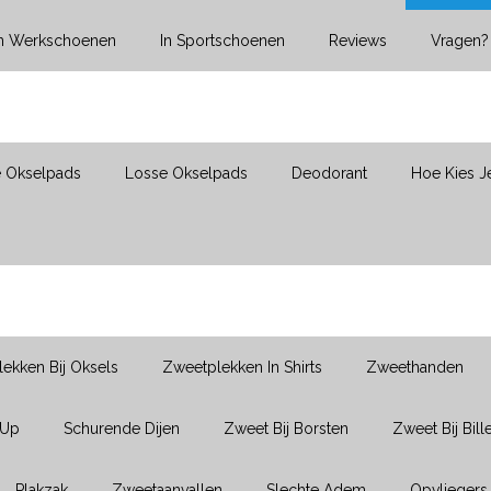
In Werkschoenen
In Sportschoenen
Reviews
Vragen?
e Okselpads
Losse Okselpads
Deodorant
Hoe Kies J
ekken Bij Oksels
Zweetplekken In Shirts
Zweethanden
-Up
Schurende Dijen
Zweet Bij Borsten
Zweet Bij Bill
Plakzak
Zweetaanvallen
Slechte Adem
Opvliegers