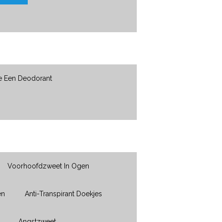
e Een Deodorant
Voorhoofdzweet In Ogen
en
Anti-Transpirant Doekjes
Angstzweet