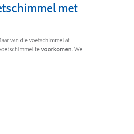
etschimmel met
aar van die voetschimmel af
r voetschimmel te
voorkomen
. We