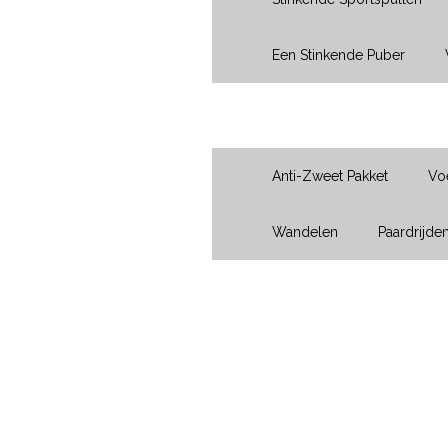
Een Stinkende Puber
Sport
Anti-Zweet Pakket
Vo
Wandelen
Paardrijde
Vraag?