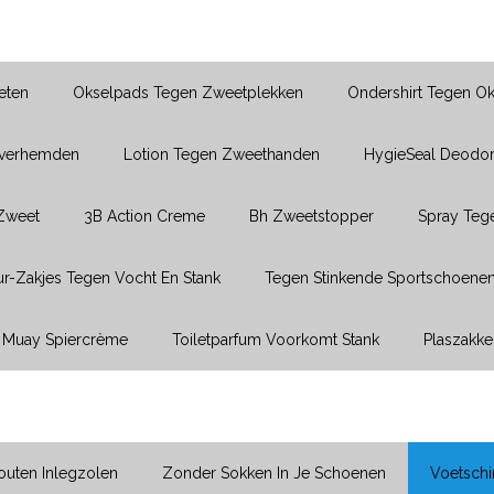
eten
Okselpads Tegen Zweetplekken
Ondershirt Tegen O
Overhemden
Lotion Tegen Zweethanden
HygieSeal Deodor
 Zweet
3B Action Creme
Bh Zweetstopper
Spray Teg
r-Zakjes Tegen Vocht En Stank
Tegen Stinkende Sportschoene
Muay Spiercrème
Toiletparfum Voorkomt Stank
Plaszakke
uten Inlegzolen
Zonder Sokken In Je Schoenen
Voetsch