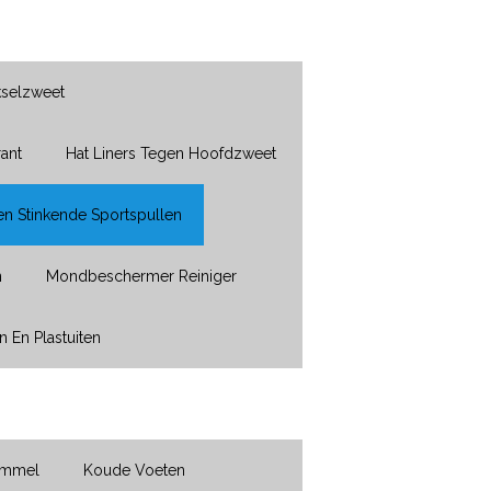
kselzweet
ant
Hat Liners Tegen Hoofdzweet
en Stinkende Sportspullen
n
Mondbeschermer Reiniger
n En Plastuiten
immel
Koude Voeten