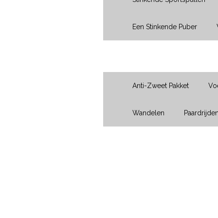
Een Stinkende Puber
Sport
Anti-Zweet Pakket
Vo
Wandelen
Paardrijde
Vraag?