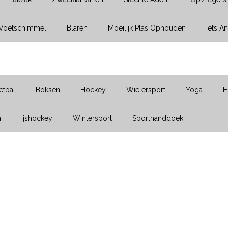
Voetschimmel
Blaren
Moeilijk Plas Ophouden
Iets A
etbal
Boksen
Hockey
Wielersport
Yoga
H
n
Ijshockey
Wintersport
Sporthanddoek