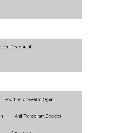
e Een Deodorant
Voorhoofdzweet In Ogen
en
Anti-Transpirant Doekjes
Angstzweet