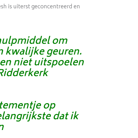
sh is uiterst geconcentreerd en
d hulpmiddel om
n kwalijke geuren.
en niet uitspoelen
 Ridderkerk
rtementje op
langrijkste dat ik
n