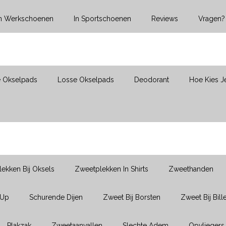
In Werkschoenen
In Sportschoenen
Reviews
Vragen?
e Okselpads
Losse Okselpads
Deodorant
Hoe Kies J
ekken Bij Oksels
Zweetplekken In Shirts
Zweethanden
-Up
Schurende Dijen
Zweet Bij Borsten
Zweet Bij Bill
Plakzak
Zweetaanvallen
Slechte Adem
Opvliegers