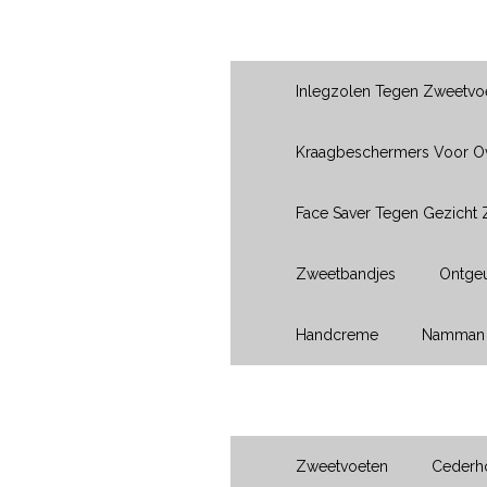
Producten
Inlegzolen Tegen Zweetvo
Kraagbeschermers Voor 
Face Saver Tegen Gezicht
Zweetbandjes
Ontgeu
Handcreme
Namman 
Voeten
Zweetvoeten
Cederho