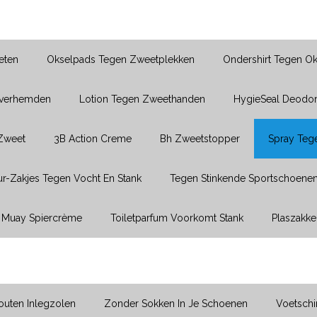
eten
Okselpads Tegen Zweetplekken
Ondershirt Tegen O
Overhemden
Lotion Tegen Zweethanden
HygieSeal Deodor
 Zweet
3B Action Creme
Bh Zweetstopper
Spray Teg
r-Zakjes Tegen Vocht En Stank
Tegen Stinkende Sportschoene
Muay Spiercrème
Toiletparfum Voorkomt Stank
Plaszakke
uten Inlegzolen
Zonder Sokken In Je Schoenen
Voetsch