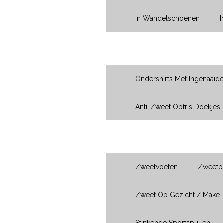
In Wandelschoenen
Oksels
Ondershirts Met Ingenaaid
Anti-Zweet Opfris Doekjes
Ik Heb Last Van...
Zweetvoeten
Zweetpl
Zweet Op Gezicht / Make
Stinkende Sportspullen