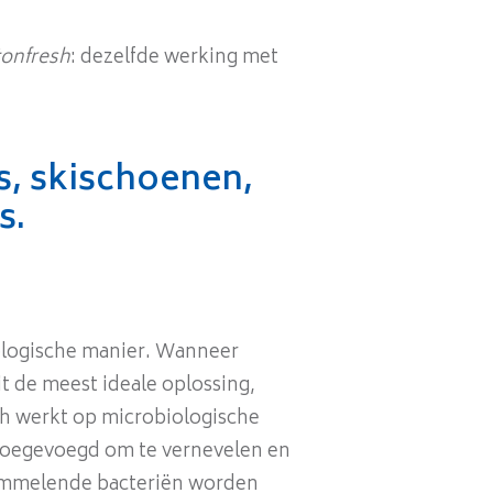
tonfresh
: dezelfde werking met
, skischoenen,
s.
iologische manier. Wanneer
t de meest ideale oplossing,
esh werkt op microbiologische
an toegevoegd om te vernevelen en
chimmelende bacteriën worden