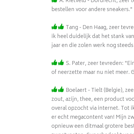
A. Rietveld - Dordrecht, zeer 
bestellen voor andere sneakers."
Tang - Den Haag, zeer tevre
ik heel duidelijk dat het stank va
jaar en die zolen werk nog steeds 
S. Pater, zeer tevreden: "E
of neerzette maar nu niet meer. G
Boelaert - Tielt (Belgie), z
zout, azijn, thee, een product voo
overal opzocht via internet. Tot i
er echt megacontent van! Mijn zw
opnieuw een ditmaal grotere beste