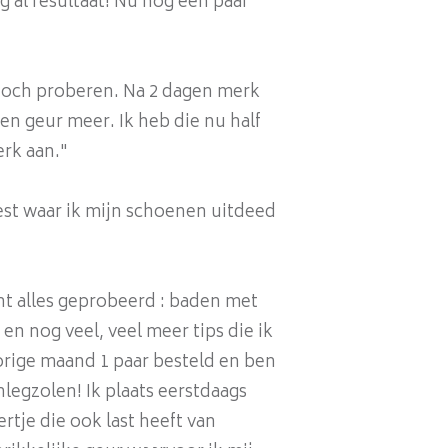
g al resultaat! Nu nog een paar
l toch proberen. Na 2 dagen merk
een geur meer. Ik heb die nu half
erk aan."
eest waar ik mijn schoenen uitdeed
cht alles geprobeerd : baden met
en nog veel, veel meer tips die ik
 vorige maand 1 paar besteld en ben
legzolen! Ik plaats eerstdaags
rtje die ook last heeft van