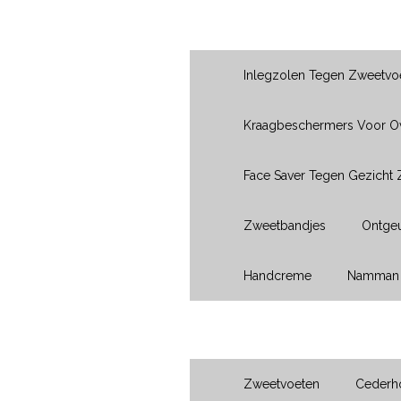
Producten
Inlegzolen Tegen Zweetvo
Kraagbeschermers Voor 
Face Saver Tegen Gezicht
Zweetbandjes
Ontgeu
Handcreme
Namman 
Voeten
Zweetvoeten
Cederho