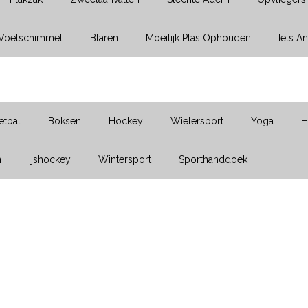
Voetschimmel
Blaren
Moeilijk Plas Ophouden
Iets A
etbal
Boksen
Hockey
Wielersport
Yoga
H
n
Ijshockey
Wintersport
Sporthanddoek