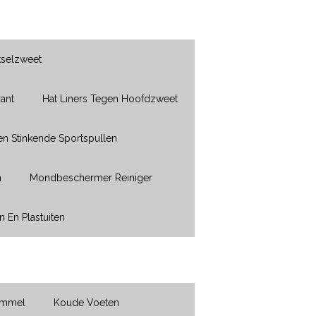
kselzweet
ant
Hat Liners Tegen Hoofdzweet
en Stinkende Sportspullen
n
Mondbeschermer Reiniger
n En Plastuiten
immel
Koude Voeten