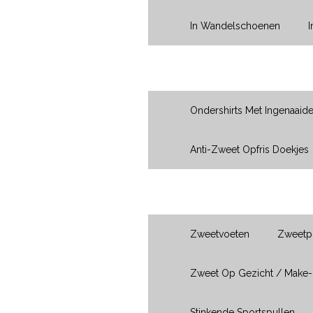
In Wandelschoenen
Oksels
Ondershirts Met Ingenaaid
Anti-Zweet Opfris Doekjes
Ik Heb Last Van...
Zweetvoeten
Zweetpl
Zweet Op Gezicht / Make
Stinkende Sportspullen