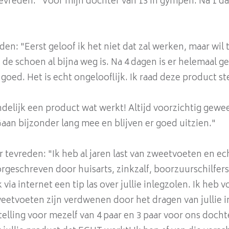
tevreden: "Voor mijn dochter van 13 in gympen. Na 1 da
den: "Eerst geloof ik het niet dat zal werken, maar wi
n de schoen al bijna weg is. Na 4 dagen is er helemaal g
goed. Het is echt ongelooflijk. Ik raad deze product st
indelijk een product wat werkt! Altijd voorzichtig gew
aan bijzonder lang mee en blijven er goed uitzien."
eer tevreden: "Ik heb al jaren last van zweetvoeten en e
rgeschreven door huisarts, zinkzalf, boorzuurschilfers 
k via internet een tip las over jullie inlegzolen. Ik heb
eetvoeten zijn verdwenen door het dragen van jullie in
lling voor mezelf van 4 paar en 3 paar voor ons dochte