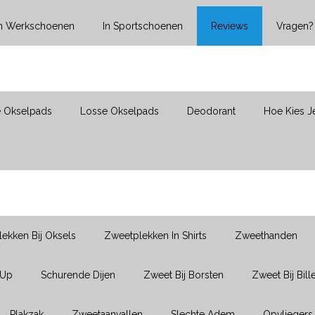
In Werkschoenen
In Sportschoenen
Reviews
Vragen?
e Okselpads
Losse Okselpads
Deodorant
Hoe Kies J
ekken Bij Oksels
Zweetplekken In Shirts
Zweethanden
-Up
Schurende Dijen
Zweet Bij Borsten
Zweet Bij Bill
Plakzak
Zweetaanvallen
Slechte Adem
Opvliegers