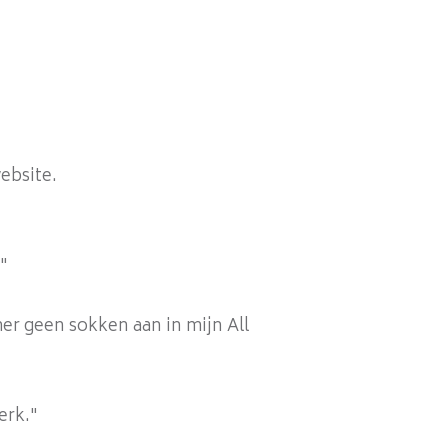
website.
"
mer geen sokken aan in mijn All
erk."