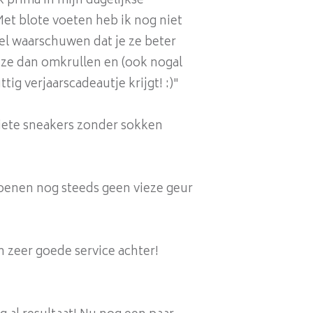
 prima in mijn dagelijkse
et blote voeten heb ik nog niet
el waarschuwen dat je ze beter
t ze dan omkrullen en (ook nogal
tig verjaarscadeautje krijgt! :)"
oriete sneakers zonder sokken
hoenen nog steeds geen vieze geur
n zeer goede service achter!