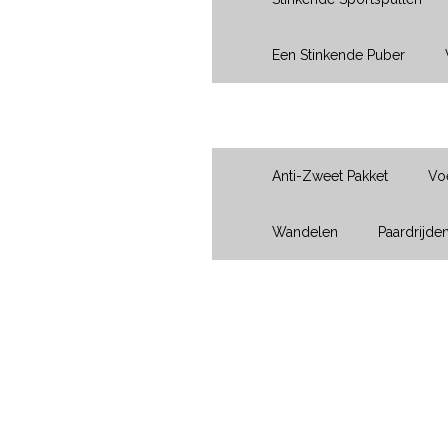
Een Stinkende Puber
Sport
Anti-Zweet Pakket
Vo
Wandelen
Paardrijde
Vraag?