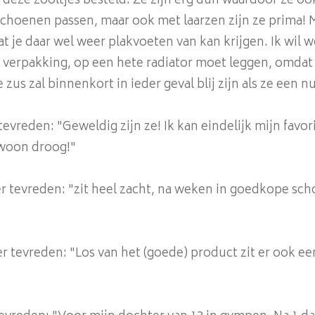
deze zooltjes besteld. Ze zijn erg dun waardoor ze ook
hoenen passen, maar ook met laarzen zijn ze prima! M
 je daar wel weer plakvoeten van kan krijgen. Ik wil w
de verpakking, op een hete radiator moet leggen, omda
us zal binnenkort in ieder geval blij zijn als ze een nut
tevreden: "Geweldig zijn ze! Ik kan eindelijk mijn fav
ewoon droog!"
r tevreden: "zit heel zacht, na weken in goedkope sc
r tevreden: "Los van het (goede) product zit er ook ee