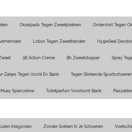
eten
Okselpads Tegen Zweetplekken
Ondershirt Tegen O
Overhemden
Lotion Tegen Zweethanden
HygieSeal Deodor
 Zweet
3B Action Creme
Bh Zweetstopper
Spray Teg
r-Zakjes Tegen Vocht En Stank
Tegen Stinkende Sportschoene
Muay Spiercrème
Toiletparfum Voorkomt Stank
Plaszakke
uten Inlegzolen
Zonder Sokken In Je Schoenen
Voetsch