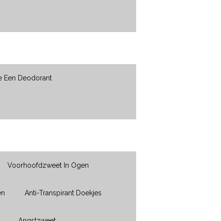
e Een Deodorant
Voorhoofdzweet In Ogen
en
Anti-Transpirant Doekjes
Angstzweet