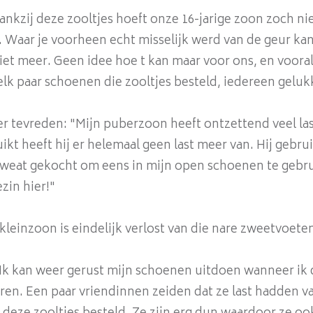
nkzij deze zooltjes hoeft onze 16-jarige zoon zoch n
 Waar je voorheen echt misselijk werd van de geur kan 
 niet meer. Geen idee hoe t kan maar voor ons, en voora
k paar schoenen die zooltjes besteld, iedereen gelukk
 tevreden: "Mijn puberzoon heeft ontzettend veel las
t heeft hij er helemaal geen last meer van. Hij gebruik
Sweat gekocht om eens in mijn open schoenen te gebr
zin hier!"
kleinzoon is eindelijk verlost van die nare zweetvoeten
k kan weer gerust mijn schoenen uitdoen wanneer ik da
eren. Een paar vriendinnen zeiden dat ze last hadden