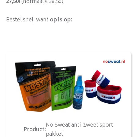
27,50
! (normaal € 38,50)
Bestel snel, want
op is op:
No Sweat anti-zweet sport
Product
:
pakket