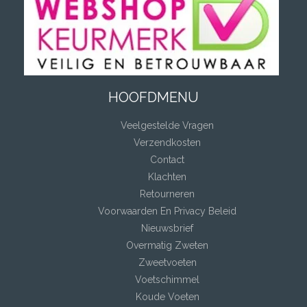
HOOFDMENU
Veelgestelde Vragen
Verzendkosten
Contact
Klachten
Retourneren
Voorwaarden En Privacy Beleid
Nieuwsbrief
Overmatig Zweten
Zweetvoeten
Voetschimmel
Koude Voeten