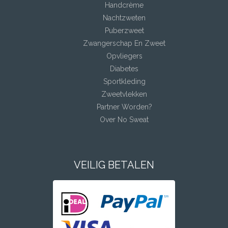
Handcrème
Nachtzweten
Puberzweet
Zwangerschap En Zweet
Opvliegers
Diabetes
Sportkleding
Zweetvlekken
Partner Worden?
Over No Sweat
VEILIG BETALEN