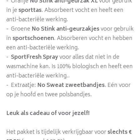
- Oranje
No Stink anti-geurzak XL
voor gebruik
in je
sporttas
. Absorbeert vocht en heeft een
anti-bacteriële werking.
- Groene
No Stink anti-geurzakjes
voor gebruik
in
sportschoenen
. Absorberen vocht en hebben
een anti-bacteriële werking.
-
SportFresh Spray
voor alles dat niet in de
wasmachine kan. Is 100% biologisch en heeft een
anti-bacteriële werking..
- Extraatje:
No Sweat zweetbandjes
. Eén voor
op je hoofd en twee polsbandjes.
Leuk als cadeau of voor jezelf!
Het pakket is tijdelijk verkrijgbaar voor
slechts €