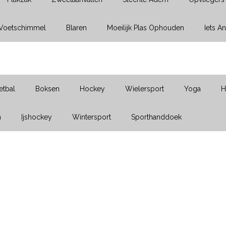
Voetschimmel
Blaren
Moeilijk Plas Ophouden
Iets A
etbal
Boksen
Hockey
Wielersport
Yoga
H
n
Ijshockey
Wintersport
Sporthanddoek