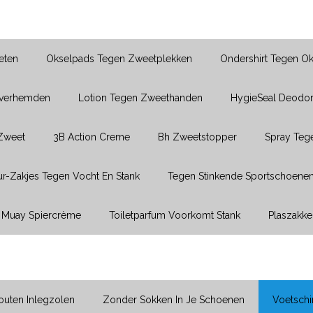
eten
Okselpads Tegen Zweetplekken
Ondershirt Tegen O
Overhemden
Lotion Tegen Zweethanden
HygieSeal Deodor
 Zweet
3B Action Creme
Bh Zweetstopper
Spray Teg
r-Zakjes Tegen Vocht En Stank
Tegen Stinkende Sportschoene
Muay Spiercrème
Toiletparfum Voorkomt Stank
Plaszakke
uten Inlegzolen
Zonder Sokken In Je Schoenen
Voetsch