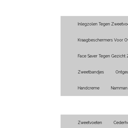
Producten
Inlegzolen Tegen Zweetvo
Kraagbeschermers Voor 
Face Saver Tegen Gezicht
Zweetbandjes
Ontgeu
Handcreme
Namman 
Voeten
Zweetvoeten
Cederho