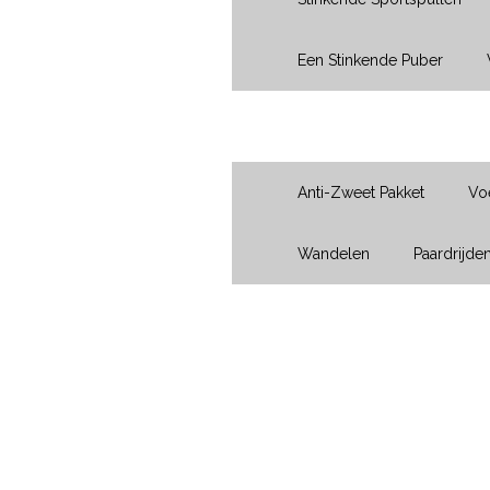
Een Stinkende Puber
Sport
Anti-Zweet Pakket
Vo
Wandelen
Paardrijde
Vraag?