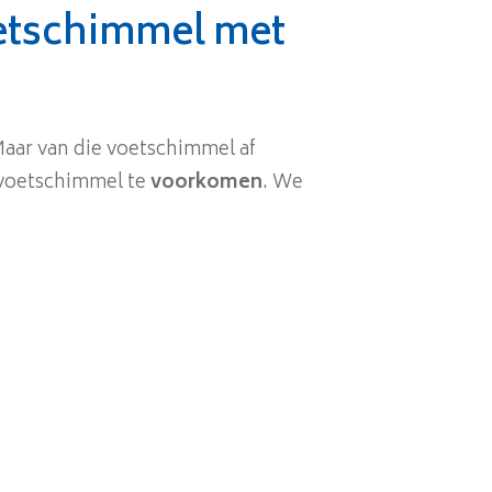
etschimmel met
aar van die voetschimmel af
r voetschimmel te
voorkomen
. We