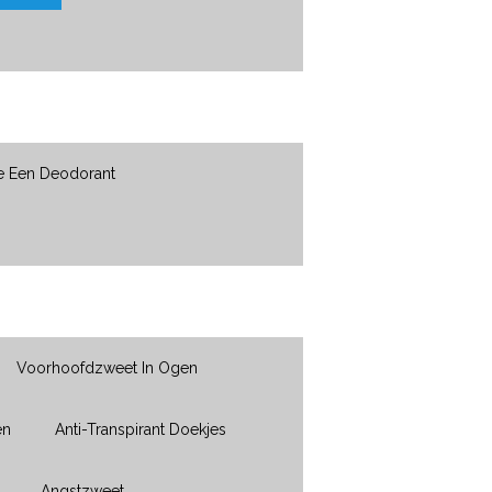
e Een Deodorant
Voorhoofdzweet In Ogen
en
Anti-Transpirant Doekjes
Angstzweet