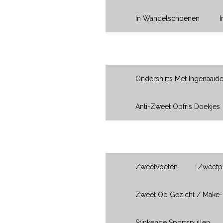
In Wandelschoenen
Oksels
Ondershirts Met Ingenaaid
Anti-Zweet Opfris Doekjes
Ik Heb Last Van...
Zweetvoeten
Zweetpl
Zweet Op Gezicht / Make
Stinkende Sportspullen