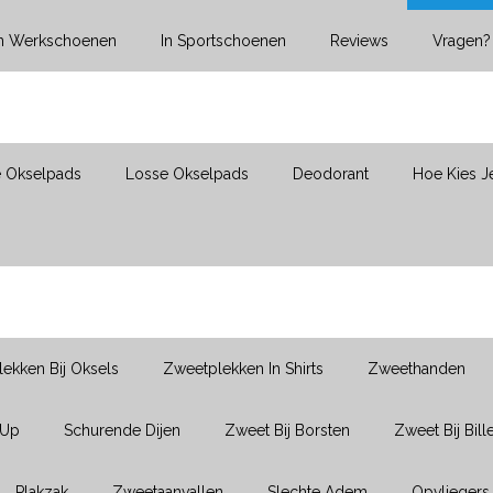
In Werkschoenen
In Sportschoenen
Reviews
Vragen?
e Okselpads
Losse Okselpads
Deodorant
Hoe Kies J
ekken Bij Oksels
Zweetplekken In Shirts
Zweethanden
-Up
Schurende Dijen
Zweet Bij Borsten
Zweet Bij Bill
Plakzak
Zweetaanvallen
Slechte Adem
Opvliegers