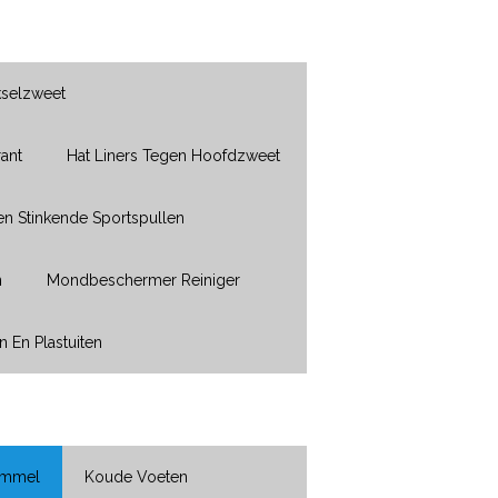
kselzweet
ant
Hat Liners Tegen Hoofdzweet
en Stinkende Sportspullen
n
Mondbeschermer Reiniger
n En Plastuiten
immel
Koude Voeten