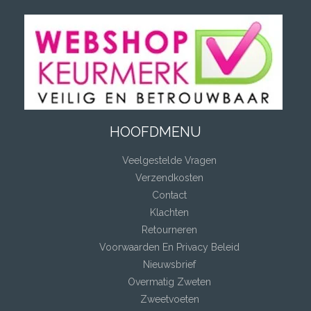
HOOFDMENU
Veelgestelde Vragen
Verzendkosten
Contact
Klachten
Retourneren
Voorwaarden En Privacy Beleid
Nieuwsbrief
Overmatig Zweten
Zweetvoeten