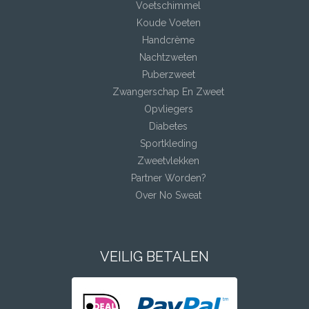
Voetschimmel
Koude Voeten
Handcrème
Nachtzweten
Puberzweet
Zwangerschap En Zweet
Opvliegers
Diabetes
Sportkleding
Zweetvlekken
Partner Worden?
Over No Sweat
VEILIG BETALEN