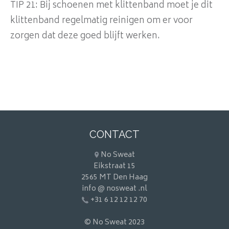
TIP 21: Bij schoenen met klittenband moet je dit
klittenband regelmatig reinigen om er voor
zorgen dat deze goed blijft werken.
CONTACT
No Sweat
Eikstraat 15
2565 MT Den Haag
info @ nosweat .nl
+31 6 12 12 12 70
© No Sweat 2023