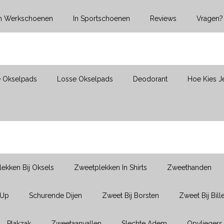
In Werkschoenen
In Sportschoenen
Reviews
Vragen?
e Okselpads
Losse Okselpads
Deodorant
Hoe Kies J
ekken Bij Oksels
Zweetplekken In Shirts
Zweethanden
-Up
Schurende Dijen
Zweet Bij Borsten
Zweet Bij Bill
Plakzak
Zweetaanvallen
Slechte Adem
Opvliegers