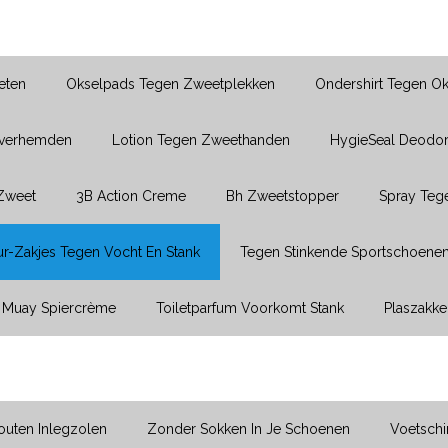
eten
Okselpads Tegen Zweetplekken
Ondershirt Tegen O
Overhemden
Lotion Tegen Zweethanden
HygieSeal Deodor
 Zweet
3B Action Creme
Bh Zweetstopper
Spray Teg
r-Zakjes Tegen Vocht En Stank
Tegen Stinkende Sportschoene
Muay Spiercrème
Toiletparfum Voorkomt Stank
Plaszakke
uten Inlegzolen
Zonder Sokken In Je Schoenen
Voetsch