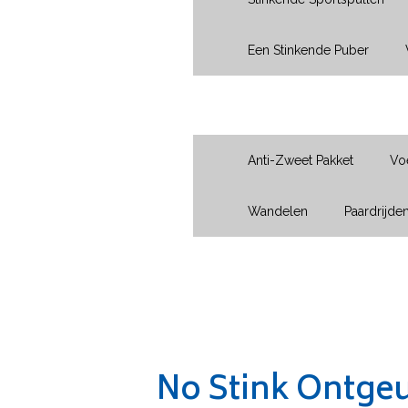
Een Stinkende Puber
Sport
Anti-Zweet Pakket
Vo
Wandelen
Paardrijde
Vraag?
No Stink Ontgeu