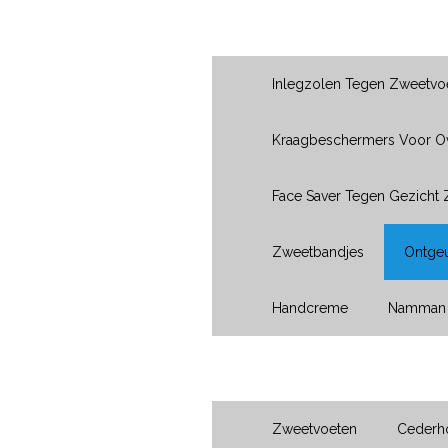
Producten
Inlegzolen Tegen Zweetvo
Kraagbeschermers Voor 
Face Saver Tegen Gezicht
Zweetbandjes
Ontgeu
Handcreme
Namman 
Voeten
Zweetvoeten
Cederho