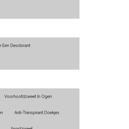
e Een Deodorant
Voorhoofdzweet In Ogen
en
Anti-Transpirant Doekjes
Angstzweet