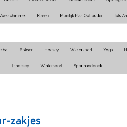
Voetschimmel
Blaren
Moeilijk Plas Ophouden
Iets A
etbal
Boksen
Hockey
Wielersport
Yoga
H
n
Ijshockey
Wintersport
Sporthanddoek
r-zakjes