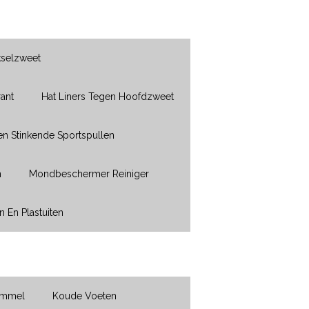
kselzweet
ant
Hat Liners Tegen Hoofdzweet
en Stinkende Sportspullen
n
Mondbeschermer Reiniger
n En Plastuiten
immel
Koude Voeten