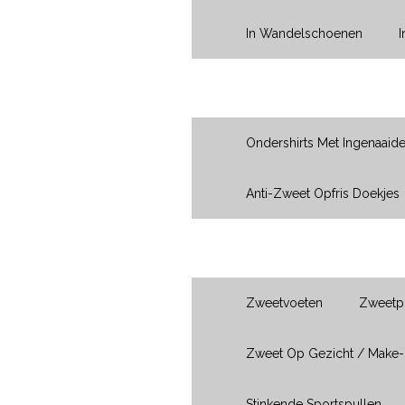
In Wandelschoenen
Oksels
Ondershirts Met Ingenaaid
Anti-Zweet Opfris Doekjes
Ik Heb Last Van...
Zweetvoeten
Zweetpl
Zweet Op Gezicht / Make
Stinkende Sportspullen