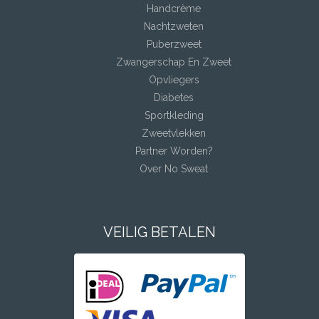
Handcrème
Nachtzweten
Puberzweet
Zwangerschap En Zweet
Opvliegers
Diabetes
Sportkleding
Zweetvlekken
Partner Worden?
Over No Sweat
VEILIG BETALEN