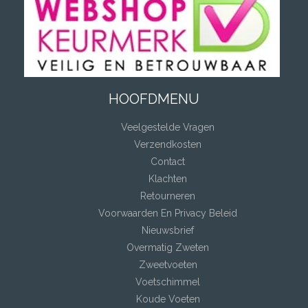
HOOFDMENU
Veelgestelde Vragen
Verzendkosten
Contact
Klachten
Retourneren
Voorwaarden En Privacy Beleid
Nieuwsbrief
Overmatig Zweten
Zweetvoeten
Voetschimmel
Koude Voeten