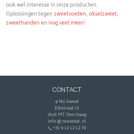
ook wel interesse in onze producten.
Oplossingen tegen
zweetvoeten
,
okselzweet
,
zweethanden
en
nog veel meer
!
CONTACT
No Sweat
Eikstraat 15
2565 MT Den Haag
info @ nosweat .nl
+31 6 12 12 12 70