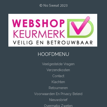
© No Sweat 2023
HOOFDMENU
Veelgestelde Vragen
Verzendkosten
Contact
Klachten
Retourneren
Voorwaarden En Privacy Beleid
Nieuwsbrief
Overmatig Zweten