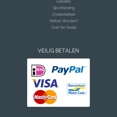
Diabetes
Sportkleding
Zweetvlekken
Partner Worden?
Over No Sweat
VEILIG BETALEN