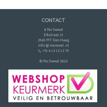
CONTACT
No Sweat
Eikstraat 15
2565 MT Den Haag
info @ nosweat .nl
+31 6 12 12 12 70
© No Sweat 2023